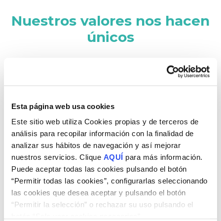
Nuestros valores nos hacen
únicos
Esta página web usa cookies
Este sitio web utiliza Cookies propias y de terceros de
análisis para recopilar información con la finalidad de
analizar sus hábitos de navegación y así mejorar
nuestros servicios. Clique
AQUÍ
para más información.
Puede aceptar todas las cookies pulsando el botón
“Permitir todas las cookies”, configurarlas seleccionando
las cookies que desea aceptar y pulsando el botón
Transparencia
“Permitir la selección” o rechazar su uso pulsando el
En TucoBan no nos gusta la letra pequeña. Te lo
botón “Solo usar cookies necesarias”.
contamos todo tal y cómo es para que puedas