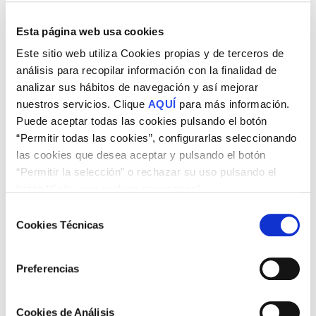
Esta página web usa cookies
Este sitio web utiliza Cookies propias y de terceros de
análisis para recopilar información con la finalidad de
analizar sus hábitos de navegación y así mejorar
nuestros servicios. Clique
AQUÍ
para más información.
Puede aceptar todas las cookies pulsando el botón
“Permitir todas las cookies”, configurarlas seleccionando
las cookies que desea aceptar y pulsando el botón
“Permitir la selección” o rechazar su uso pulsando el
botón “Solo usar cookies necesarias”.
Selección
Cookies Técnicas
de
consentimiento
Preferencias
Benefíciate de todas las
Cookies de Análisis