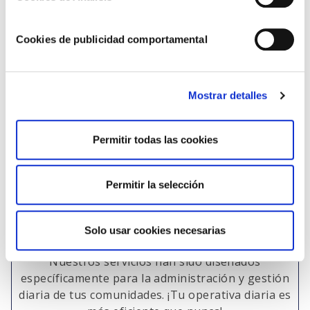
oportunidades de tener
una Cuenta Digital
Cookies de publicidad comportamental
Integrada en tu día a día
Mostrar detalles
Realiza y controla la actividad bancaria de
todas tus comunidades
de forma más innovadora y transparente
Permitir todas las cookies
Permitir la selección
Por y para administradores de fincas y
Solo usar cookies necesarias
comunidades
Nuestros servicios han sido diseñados
específicamente para la administración y gestión
diaria de tus comunidades. ¡Tu operativa diaria es